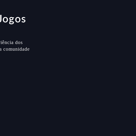
 Jogos
iência dos
ma comunidade