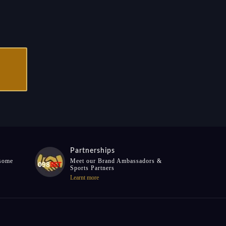
Partnerships
 some
Meet our Brand Ambassadors &
Sports Partners
Learnt more