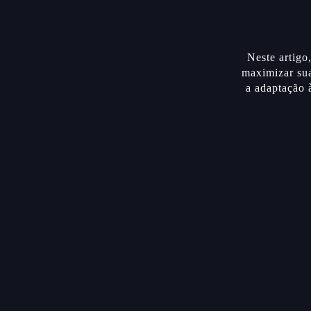
Neste artigo
maximizar sua
a adaptação 