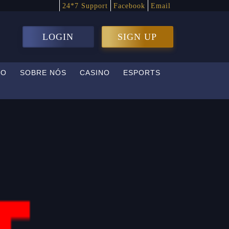
24*7 Support
Facebook
Email
LOGIN
SIGN UP
GO
SOBRE NÓS
CASINO
ESPORTS