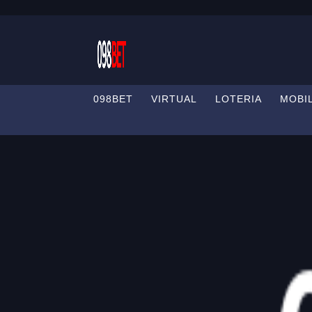
098BET
VIRTUAL
LOTERIA
MOBI