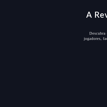
A Rev
Descubra 
jogadores, f