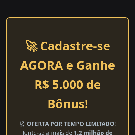
🚀 Cadastre-se
AGORA e Ganhe
R$ 5.000 de
Bônus!
⏰
OFERTA POR TEMPO LIMITADO!
Junte-se a mais de
1.2 milhão de