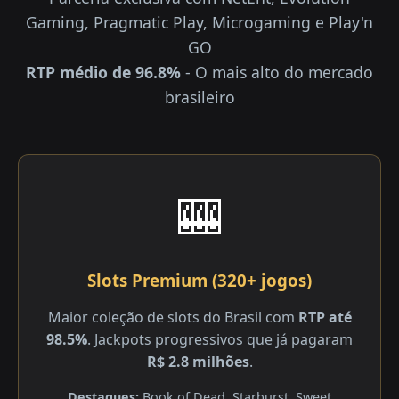
Gaming, Pragmatic Play, Microgaming e Play'n
GO
RTP médio de 96.8%
- O mais alto do mercado
brasileiro
🎰
Slots Premium (320+ jogos)
Maior coleção de slots do Brasil com
RTP até
98.5%
. Jackpots progressivos que já pagaram
R$ 2.8 milhões
.
Destaques:
Book of Dead, Starburst, Sweet