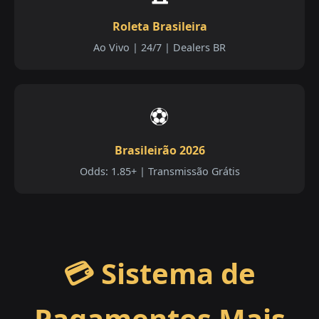
Roleta Brasileira
Ao Vivo | 24/7 | Dealers BR
⚽
Brasileirão 2026
Odds: 1.85+ | Transmissão Grátis
💳 Sistema de
Pagamentos Mais