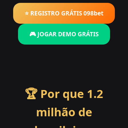
⭐ REGISTRO GRÁTIS 098bet
🎮 JOGAR DEMO GRÁTIS
🏆 Por que 1.2
milhão de