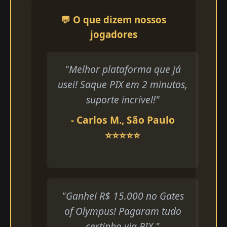
💬 O que dizem nossos
jogadores
"Melhor plataforma que já
usei! Saque PIX em 2 minutos,
suporte incrível!"
- Carlos M., São Paulo
⭐⭐⭐⭐⭐
"Ganhei R$ 15.000 no Gates
of Olympus! Pagaram tudo
certinho via PIX."