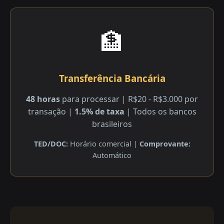
🏦
Transferência Bancária
48 horas
para processar | R$20 - R$3.000 por
transação |
1.5% de taxa
| Todos os bancos
brasileiros
TED/DOC:
Horário comercial |
Comprovante:
Automático