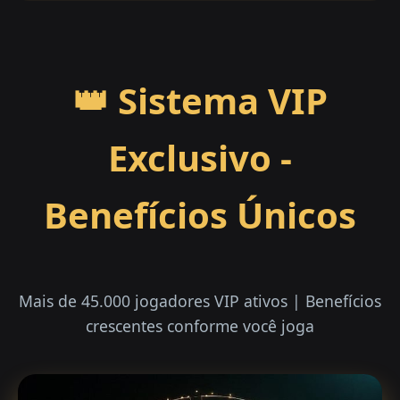
👑 Sistema VIP
Exclusivo -
Benefícios Únicos
Mais de 45.000 jogadores VIP ativos | Benefícios
crescentes conforme você joga