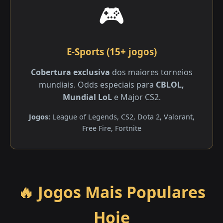
🎮
E-Sports (15+ jogos)
Cobertura exclusiva
dos maiores torneios
mundiais. Odds especiais para
CBLOL,
Mundial LoL
e Major CS2.
Jogos:
League of Legends, CS2, Dota 2, Valorant,
Free Fire, Fortnite
🔥 Jogos Mais Populares
Hoje