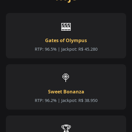
🎰
Gates of Olympus
RTP: 96.5% | Jackpot: R$ 45.280
🍭
Sweet Bonanza
RTP: 96.2% | Jackpot: R$ 38.950
🏆