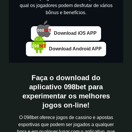
qual os jogadores podem desfrutar de vários
bônus e benefícios.
Download iOS APP
Download Android APP
Faça o download do
aplicativo 098bet para
experimentar os melhores
jogos on-line!
O 098bet oferece jogos de cassino e apostas
esportivas que podem ser jogados a qualquer
hora e em qualquer lugar com o aplicativo, que