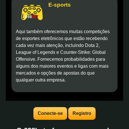
E-sports
Aqui também oferecemos muitas competições
de esportes eletrônicos que estão recebendo
cada vez mais atenção, incluindo Dota 2,
League of Legends e Counter-Strike: Global
Offensive. Fornecemos probabilidades para
alguns dos maiores eventos e ligas com mais
mercados e opções de apostas do que
qualquer outra empresa.
Conecte-se
Registro