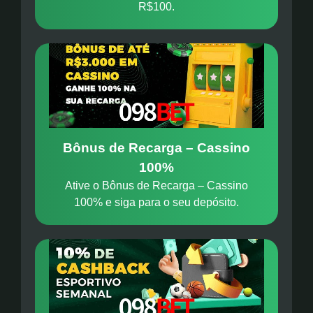
R$100.
Bônus de Recarga – Cassino
100%
Ative o Bônus de Recarga – Cassino
100% e siga para o seu depósito.