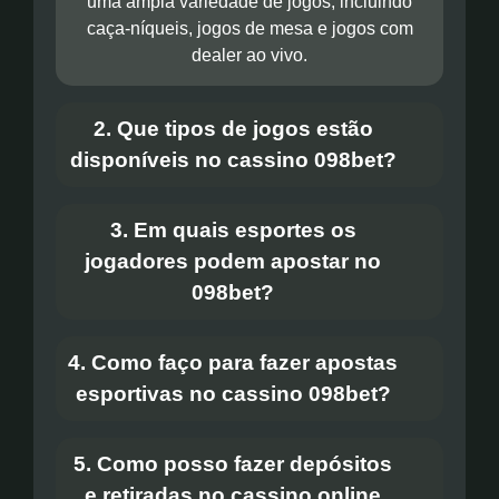
uma ampla variedade de jogos, incluindo
caça-níqueis, jogos de mesa e jogos com
dealer ao vivo.
2. Que tipos de jogos estão
disponíveis no cassino 098bet?
3. Em quais esportes os
jogadores podem apostar no
098bet?
4. Como faço para fazer apostas
esportivas no cassino 098bet?
5. Como posso fazer depósitos
e retiradas no cassino online