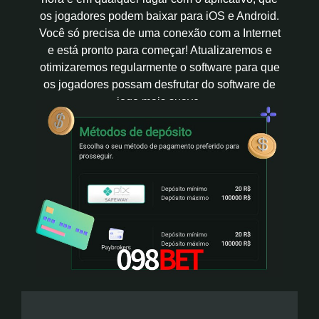
os jogadores podem baixar para iOS e Android.
Você só precisa de uma conexão com a Internet
e está pronto para começar! Atualizaremos e
otimizaremos regularmente o software para que
os jogadores possam desfrutar do software de
jogo mais suave.