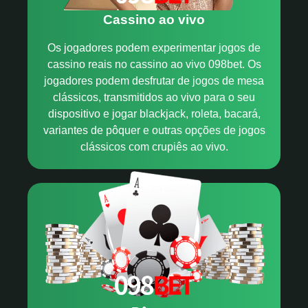
Cassino ao vivo
Os jogadores podem experimentar jogos de
cassino reais no cassino ao vivo 098bet. Os
jogadores podem desfrutar de jogos de mesa
clássicos, transmitidos ao vivo para o seu
dispositivo e jogar blackjack, roleta, bacará,
variantes de pôquer e outras opções de jogos
clássicos com crupiês ao vivo.