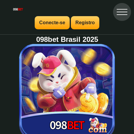
Conecte-se
Registro
098bet Brasil 2025