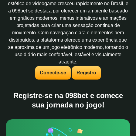
estética de videogame cresceu rapidamente no Brasil, e
a 098bet se destaca por oferecer um ambiente baseado
em gráficos modernos, menus interativos e animações
projetadas para criar uma sensação contínua de
movimento. Com navegação clara e elementos bem
distribuídos, a plataforma oferece uma experiência que
se aproxima de um jogo eletrônico moderno, tornando o
uso diário mais confortável, estável e visualmente
atraente.
Conecte-se
Registro
Registre-se na 098bet e comece
sua jornada no jogo!