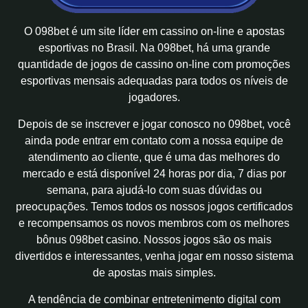
O 098bet é um site líder em cassino on-line e apostas
esportivas no Brasil. Na 098bet, há uma grande
quantidade de jogos de cassino on-line com promoções
esportivas mensais adequadas para todos os níveis de
jogadores.
Depois de se inscrever e jogar conosco no 098bet, você
ainda pode entrar em contato com a nossa equipe de
atendimento ao cliente, que é uma das melhores do
mercado e está disponível 24 horas por dia, 7 dias por
semana, para ajudá-lo com suas dúvidas ou
preocupações. Temos todos os nossos jogos certificados
e recompensamos os novos membros com os melhores
bônus 098bet casino. Nossos jogos são os mais
divertidos e interessantes, venha jogar em nosso sistema
de apostas mais simples.
A tendência de combinar entretenimento digital com